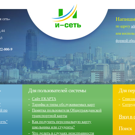
Напиши
 сеть»
по адресу
ad
д.44
или восполь
63
формой обра
2-000-9
»
Для пользователей системы
Для пер
Сайт ЕКАРТА
Список
"
Тарифы и типы обслуживаемых карт
Сотруд
й по
Памятка пользователя Общегражданской
Вход в 
транспортной карты
еть"
Как получить персональную карту
Поиск
школьника или студента?
Что делать в случаях неисправности