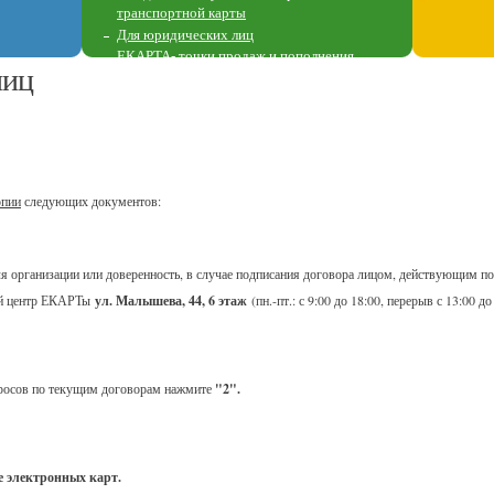
транспортной карты
Для юридических лиц
ЕКАРТА- точки продаж и пополнения
лиц
Перечень пунктов пополнения
опии
следующих документов:
я организации или доверенность, в случае подписания договора лицом, действующим по
ный центр ЕКАРТы
ул. Малышева, 44, 6 этаж
(пн.-пт.: с 9:00 до 18:00, перерыв с 13:00 до
просов по текущим договорам нажмите
"2"
.
е электронных карт.