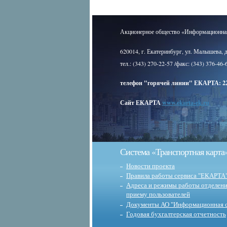
Акционерное общество «Информационная
620014, г. Екатеринбург, ул. Малышева, 
тел.: (343) 270-22-57 /факс: (343) 376-46-
телефон "горячей линии" ЕКАРТА: 22
Сайт ЕКАРТА
www.ekarta-ek.ru
Система «Транспортная карта
Новости проекта
Правила работы сервиса "ЕКАРТА
Адреса и режимы работы отделени
приему пользователей
Документы АО "Информационная с
Годовая бухгалтерская отчетность