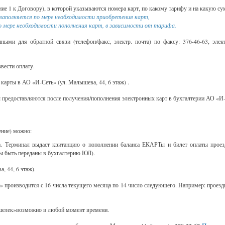
ие 1 к Договору), в которой указываются номера карт, по какому тарифу и на какую с
заполняется по мере необходимости приобретения карт,
о мере необходимости пополнения карт, в зависимости от тарифа.
ными для обратной связи (телефон/факс, электр. почта) по факсу: 376-46-63, элект
звести оплату.
карты в АО «И-Сеть» (ул. Малышева, 44, 6 этаж) .
 предоставляются после получения/пополнения электронных карт в бухгалтерии АО «И-Се
ение) можно:
да. Терминал выдаст квитанцию о пополнении баланса ЕКАРТы и билет оплаты проез
ы быть переданы в бухгалтерию ЮЛ).
, 44, 6 этаж).
 производится с 16 числа текущего месяца по 14 число следующего. Например: проездн
шелек»возможно в любой момент времени.