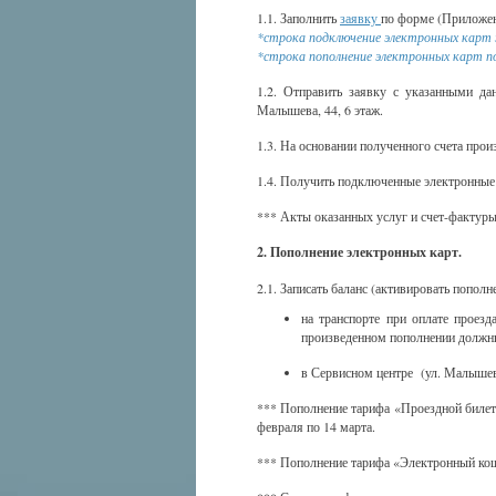
1.1. Заполнить
заявку
по форме (Приложен
*строка подключение электронных карт 
*строка пополнение электронных карт п
1.2. Отправить заявку с указанными дан
Малышева, 44, 6 этаж.
1.3. На основании полученного счета прои
1.4. Получить подключенные электронные 
*** Акты оказанных услуг и счет-фактуры
2. Пополнение электронных карт.
2.1. Записать баланс (активировать пополн
на транспорте при оплате проез
произведенном пополнении должн
в Сервисном центре (ул. Малышева
*** Пополнение тарифа «Проездной билет»
февраля по 14 марта.
*** Пополнение тарифа «Электронный ко