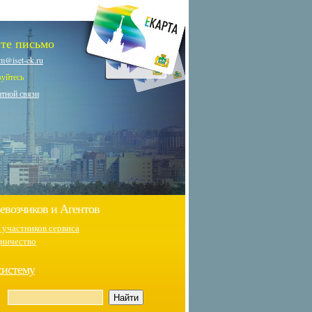
те письмо
m@iset-ek.ru
зуйтесь
тной связи
евозчиков и Агентов
 участников сервиса
ничество
систему