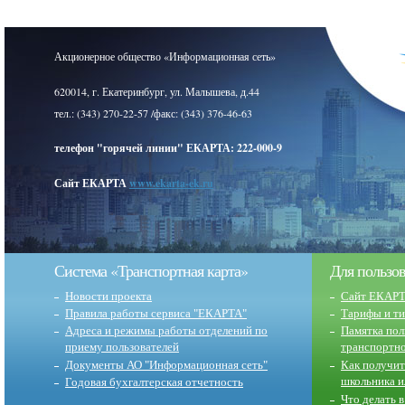
Акционерное общество «Информационная сеть»
620014, г. Екатеринбург, ул. Малышева, д.44
тел.: (343) 270-22-57 /факс: (343) 376-46-63
телефон "горячей линии" ЕКАРТА: 222-000-9
Сайт ЕКАРТА
www.ekarta-ek.ru
Система «Транспортная карта»
Для пользо
Новости проекта
Сайт ЕКАР
Правила работы сервиса "ЕКАРТА"
Тарифы и т
Адреса и режимы работы отделений по
Памятка пол
приему пользователей
транспортн
Документы АО "Информационная сеть"
Как получит
школьника и
Годовая бухгалтерская отчетность
Что делать 