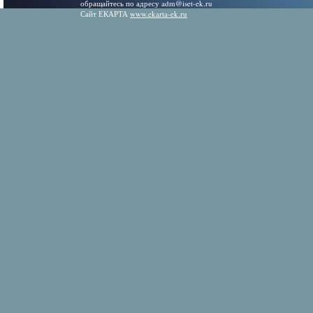
обращайтесь по адресу adm@iset-ek.ru
Сайт ЕКАРТА
www.ekarta-ek.ru